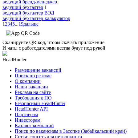
ведущий бренд-менеджер
ведущий бухгалтер
1
ведущий бухгалтер ВЭД
ведущий бухгалтер-калькулятор
1
2
3
4
5
...
19
дальше
Сканируйте QR-код, чтобы скачать приложение
И чаты с работодателями всегда будут под рукой
HeadHunter
Размещение вакансий
Поиск по резюме
О компании
Наши вакансии
Реклама на сайте
Требования к ПО
Безопасный HeadHunter
HeadHunter API
Партнерам
Инвесторам
Каталог компаний
Поиск по вакансиям в Засопке (Забайкальский край)
Сетка: соцсеть для нетворкинга