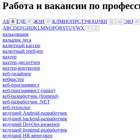
Работа и вакансии по професс
А
Б
Г
Д
Е
Ж
З
И
К
Л
М
Н
О
П
Р
С
Т
У
Ф
Х
Ц
Ч
Ш
Э
Ю
В
Ё
Й
Щ
Ы
Я
A
B
C
D
E
F
G
H
I
J
K
L
M
N
O
P
Q
R
S
T
U
V
W
X
Y
Z
вальцовщик
вальщик леса
валютный кассир
валютный трейдер
вахтер
вахтер-диспетчер
вахтер-контролер
веб-дизайнер
вебмастер
веб-программист
веб-программист (junior)
веб-разработчик (frontend)
веб-разработчик .NET
веб-технолог
ведущий Android-разработчик
ведущий backend-разработчик
ведущий DevOps-инженер
ведущий frontend-разработчик
ведущий HR-менеджер